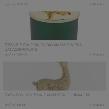
grafika
|
808 KB
Pobierz
59336-ZIE-SWIE-BN TUKKO XMASS ŚWIECA
ZAPACHOWA.JPG
grafika
|
528 KB
Pobierz
59236-ZŁO-H0025-BN DROPDEER FIGURKA.JPG
grafika
|
551 KB
Pobierz