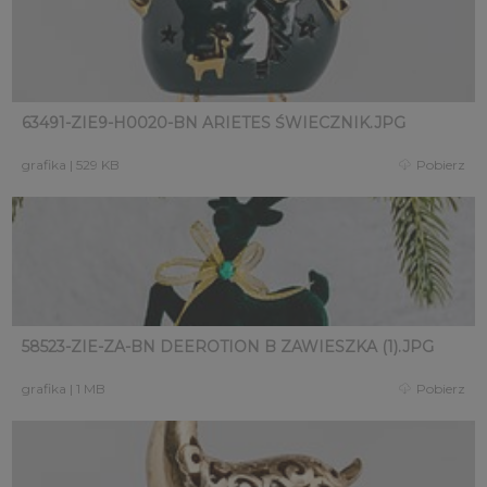
63491-ZIE9-H0020-BN ARIETES ŚWIECZNIK.JPG
grafika
|
529 KB
Pobierz
58523-ZIE-ZA-BN DEEROTION B ZAWIESZKA (1).JPG
grafika
|
1 MB
Pobierz