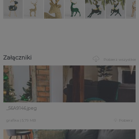
Załączniki
Pobierz wszystkie
_56A9146.jpeg
grafika
|
5,79 MB
Pobierz