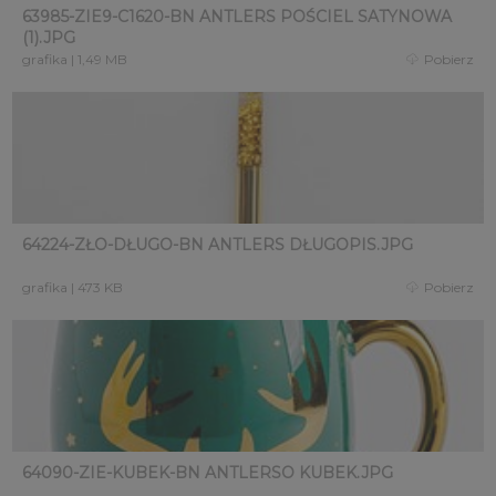
63985-ZIE9-C1620-BN ANTLERS POŚCIEL SATYNOWA
(1).JPG
grafika
|
1,49 MB
Pobierz
64224-ZŁO-DŁUGO-BN ANTLERS DŁUGOPIS.JPG
grafika
|
473 KB
Pobierz
64090-ZIE-KUBEK-BN ANTLERSO KUBEK.JPG