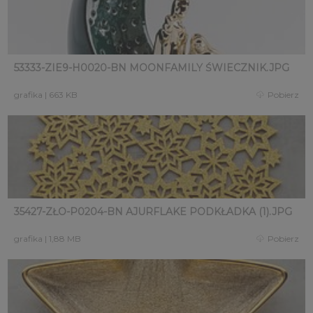
53333-ZIE9-H0020-BN MOONFAMILY ŚWIECZNIK.JPG
grafika
|
663 KB
Pobierz
35427-ZŁO-P0204-BN AJURFLAKE PODKŁADKA (1).JPG
grafika
|
1,88 MB
Pobierz