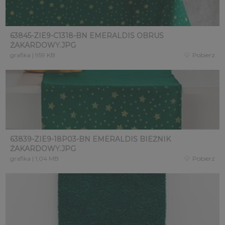
63845-ZIE9-C1318-BN EMERALDIS OBRUS
ŻAKARDOWY.JPG
grafika
|
959 KB
Pobierz
63839-ZIE9-18P03-BN EMERALDIS BIEŻNIK
ŻAKARDOWY.JPG
grafika
|
1,04 MB
Pobierz