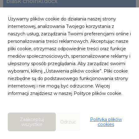
blask choinki.docx
Używamy plików cookie do działania naszej strony
internetowej, analizowania Twojego korzystania z
docx
|
47 KB
Pobierz
naszych usług, zarządzania Twoimi preferencjami online i
personalizowania treści reklamowych. Akceptując nasze
Powiązane artykuły
pliki cookie, otrzymasz odpowiednie treści oraz funkcje
mediów społecznościowych, spersonalizowane reklamy i
ulepszony sposób przeglądania. Aby zarządzać swoimi
wyborami, kliknij „Ustawienia plików cookie”. Pliki cookie
niezbędne są do podstawowego funkcjonowania strony
internetowej i nie mogą być odrzucone. Więcej
informacji znajdziesz w naszej Polityce plików cookie.
Zaakceptuj
Polityka plików
Odrzuć
wszystkie
cookies
HOME&YOU