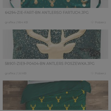
64294-ZIE-FART-BN ANTLERSO FARTUCH.JPG
grafika
|
984 KB
Pobierz
58901-ZIE9-P0404-BN ANTLERS POSZEWKA.JPG
grafika
|
1,6 MB
Pobierz