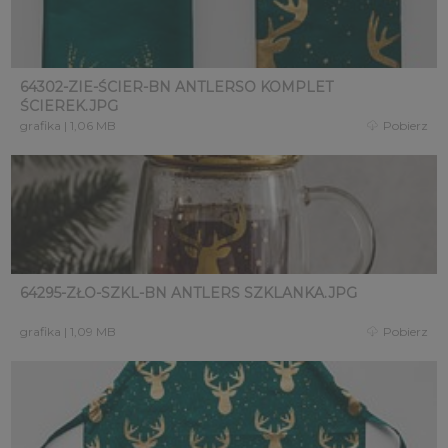
64302-ZIE-ŚCIER-BN ANTLERSO KOMPLET
ŚCIEREK.JPG
grafika
|
1,06 MB
Pobierz
64295-ZŁO-SZKL-BN ANTLERS SZKLANKA.JPG
grafika
|
1,09 MB
Pobierz