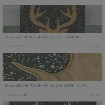
63825-ZIE9-18P03-BN ANTLERS BIEŻNIK.JPG
grafika
|
1,26 MB
Pobierz
63825-ZIE9-18P03-BN ANTLERS BIEŻNIK (1).JPG
grafika
|
1,42 MB
Pobierz