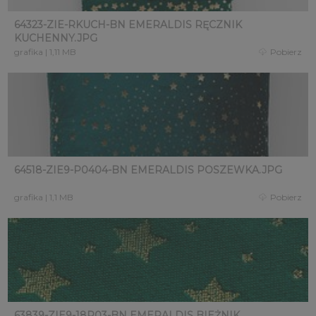
64323-ZIE-RKUCH-BN EMERALDIS RĘCZNIK
KUCHENNY.JPG
grafika
|
1,11 MB
Pobierz
64518-ZIE9-P0404-BN EMERALDIS POSZEWKA.JPG
grafika
|
1,1 MB
Pobierz
63839-ZIE9-18P03-BN EMERALDIS BIEŻNIK