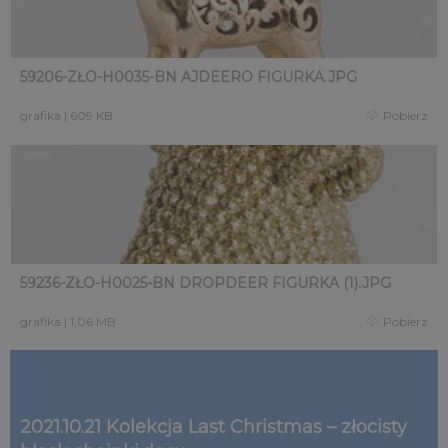
59206-ZŁO-H0035-BN AJDEERO FIGURKA.JPG
grafika
|
609 KB
Pobierz
59236-ZŁO-H0025-BN DROPDEER FIGURKA (1).JPG
grafika
|
1,06 MB
Pobierz
2021.10.21 Kolekcja Last Christmas – złocisty