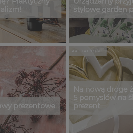
ę? Praktyczny
Urządzamy przyję
alizm!
stylowe garden p
AKTUALNOŚCI
Na nową drogę ż
5 pomysłów na ś
awy prezentowe
prezent