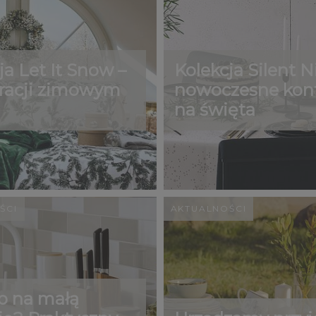
ja Let It Snow –
Kolekcja Silent N
iracji zimowym
nowoczesne kont
na święta
ŚCI
AKTUALNOŚCI
b na małą