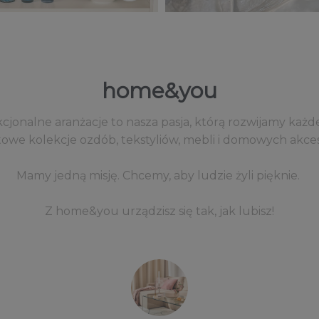
home&you
kcjonalne aranżacje to nasza pasja, którą rozwijamy każd
owe kolekcje ozdób, tekstyliów, mebli i domowych akce
​Mamy jedną misję. Chcemy, aby ludzie żyli pięknie.
Z home&you urządzisz się tak, jak lubisz!