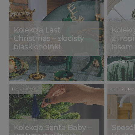
Kolekcja Last
Kolekc
Christmas – złocisty
z insp
blask choinki
lasem
HOME&YOU
AKTUALNO
Kolekcja Santa Baby –
Sposó