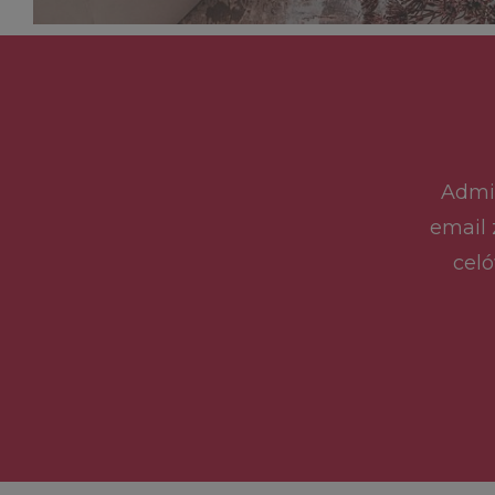
Admin
email 
celó