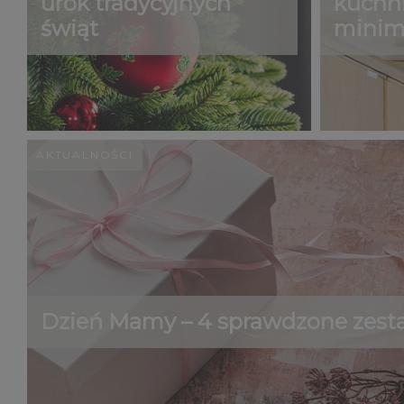
urok tradycyjnych
kuchni
świąt
minim
AKTUALNOŚCI
Dzień Mamy – 4 sprawdzone zest