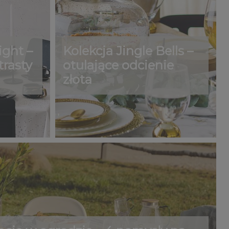
ight –
Kolekcja Jingle Bells –
rasty
otulające odcienie
złota