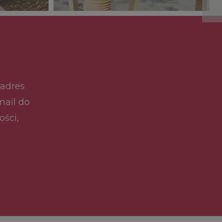
ogro
styl
 adres
mail do
ości,