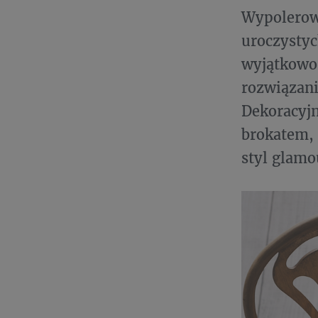
Wypolerow
uroczysty
wyjątkowo
rozwiązani
Dekoracyj
brokatem,
styl glamo