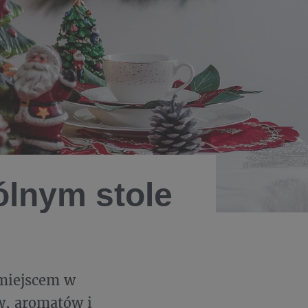
ólnym stole
 miejscem w
rw, aromatów i