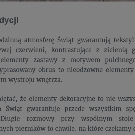
dycji
odzinną atmosferę Świąt gwarantują tekstyl
ywej czerwieni, kontrastujące z zielenią 
 elementy zastawy z motywem pulchnego
wyprasowany obrus to nieodzowne elementy
ym wystroju wnętrza.
ętać, że elementy dekoracyjne to nie wszy
h Świąt gwarantuje przede wszystkim sp
. Długie rozmowy przy wspólnym stole
ych pierników to chwile, na które czekamy c