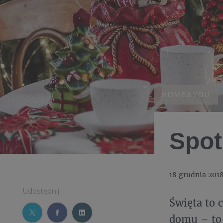
HOME&YOU
Spot
18 grudnia 201
Udostępnij
Święta to 
domu – to 