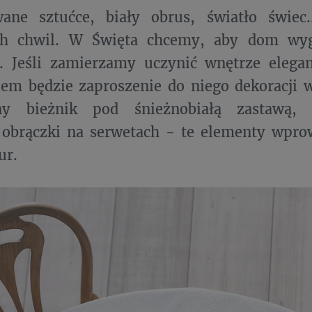
ane sztućce, biały obrus, światło świe
ch chwil. W Święta chcemy, aby dom wyg
. Jeśli zamierzamy uczynić wnętrze elega
em będzie zaproszenie do niego dekoracji w
ny bieżnik pod śnieżnobiałą zastawą, 
 obrączki na serwetach - te elementy wpro
ur.