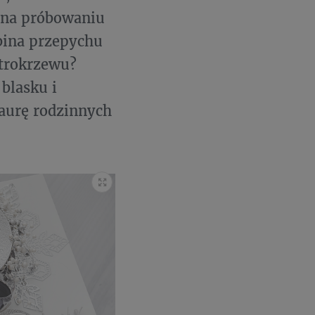
 na próbowaniu
bina przepychu
strokrzewu?
 blasku i
 aurę rodzinnych