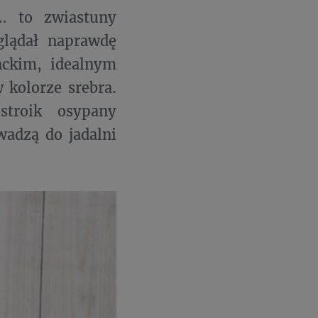
c… to zwiastuny
lądał naprawdę
nckim, idealnym
 kolorze srebra.
stroik osypany
wadzą do jadalni