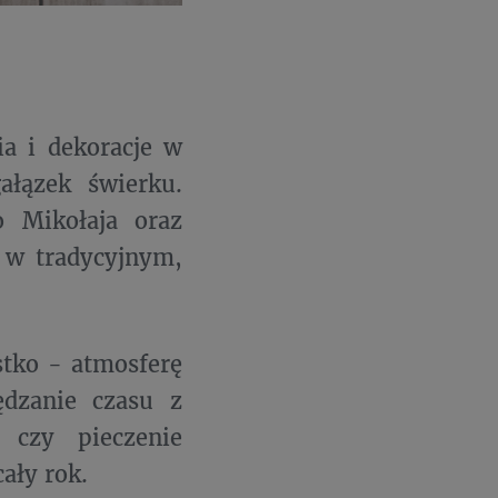
ia i dekoracje w
gałązek świerku.
 Mikołaja oraz
 w tradycyjnym,
stko - atmosferę
ędzanie czasu z
 czy pieczenie
ały rok.