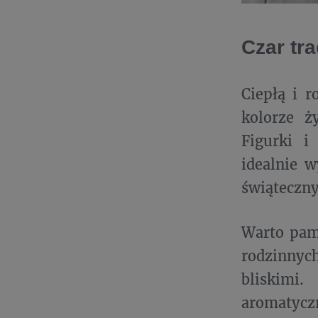
Czar tra
Ciepłą i r
kolorze ż
Figurki i
idealnie 
świąteczn
Warto pami
rodzinnyc
bliskimi
aromatyczn