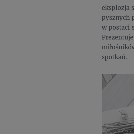
eksplozja 
pysznych p
w postaci 
Prezentuje
miłośników
spotkań.