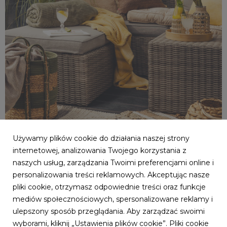
Używamy plików cookie do działania naszej strony
internetowej, analizowania Twojego korzystania z
naszych usług, zarządzania Twoimi preferencjami online i
personalizowania treści reklamowych. Akceptując nasze
pliki cookie, otrzymasz odpowiednie treści oraz funkcje
_56A0743.jpeg
mediów społecznościowych, spersonalizowane reklamy i
ulepszony sposób przeglądania. Aby zarządzać swoimi
9,09 MB
wyborami, kliknij „Ustawienia plików cookie”. Pliki cookie