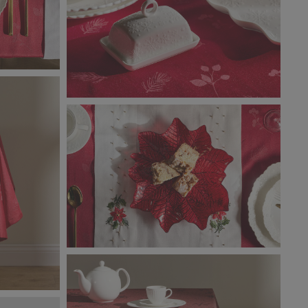
Classic_Christmas_9058.jpg
1,83 MB
Classic_Christmas_9007.jpg
2,54 MB
).jpg