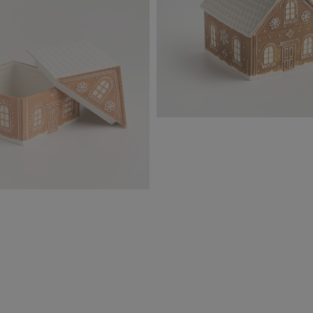
10546070101_GINGERHOU
(1).jpg
2,27 MB
101_GINGERHOUSE_POJEMNIK(1).jpg