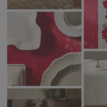
Classic_Ch
2,33 MB
Classic_Christmas_9119.jpg
3,81 MB
Classic_Ch
3,27 MB
Classic_Christmas_9050.jpg
2,39 MB