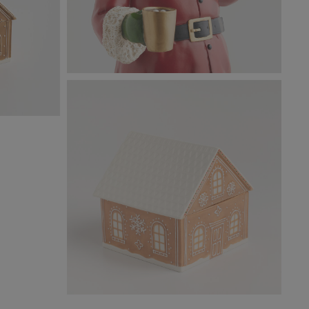
10548940101_SANTACLAUSE_FIGURKA_unknow
(1).jpg
SE_POJEMNIK
1,81 MB
10546070101_GINGERHOUSE_POJEMNIK