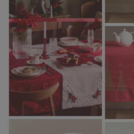
105738302
2,49 MB
Classic_Christmas_8991.jpg
105494201