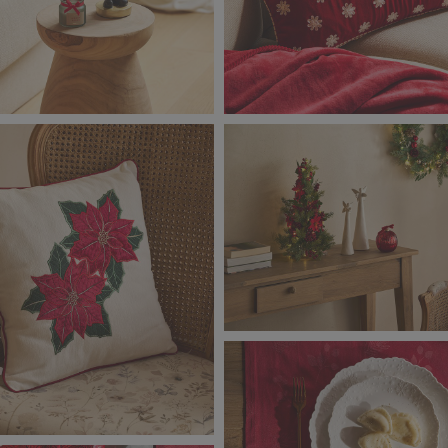
ristmas_9143.jpg
Classic_Christmas_9134.jpg
2,91 MB
Classic_Christmas_9076.jpg
1,44 MB