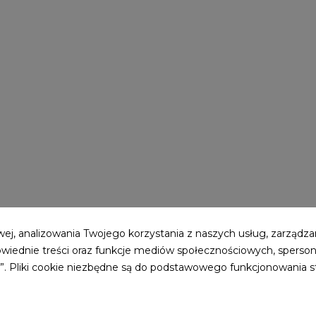
ej, analizowania Twojego korzystania z naszych usług, zarządzan
1
2
3
4
5
owiednie treści oraz funkcje mediów społecznościowych, sperson
ie”. Pliki cookie niezbędne są do podstawowego funkcjonowania 