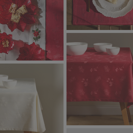
ristmas_9083.jpg
Classic_Christmas_9017.jpg
2,2 MB
ristmas_9040.jpg
10573830102_TWIG_OBRUS (1