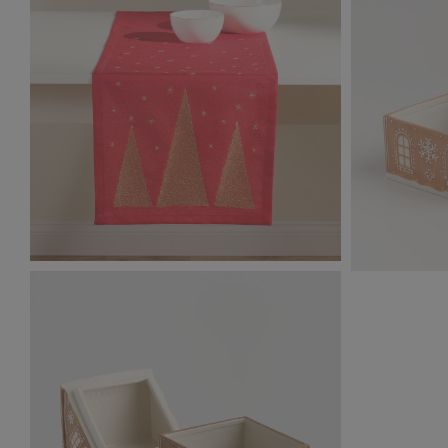
1,51 MB
3,98 MB
10549450201_NAVARIO_BIE�NIK
10546070
(1).jpg
2,27 MB
3,67 MB