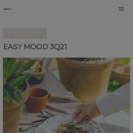
PRESS KIT
EASY MOOD 3Q21