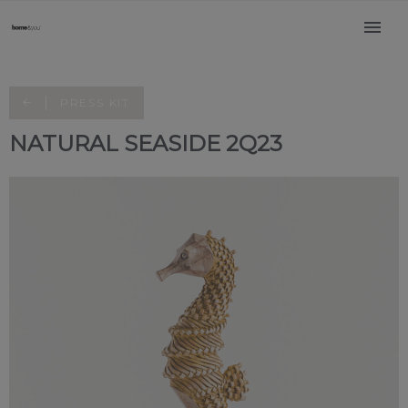
PRESS KIT
NATURAL SEASIDE 2Q23