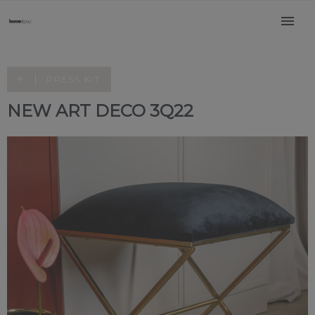
PRESS KIT
NEW ART DECO 3Q22