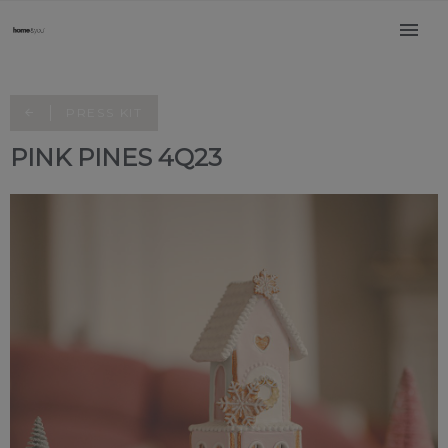
PRESS KIT
PINK PINES 4Q23