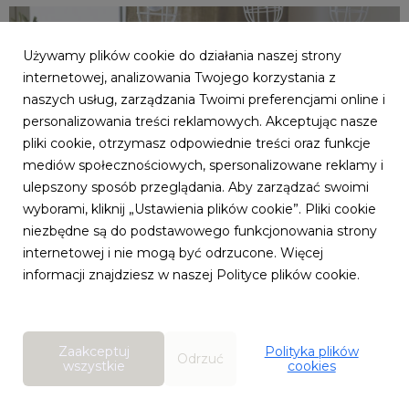
_56A1397.jpg
3,44 MB
Używamy plików cookie do działania naszej strony
internetowej, analizowania Twojego korzystania z
naszych usług, zarządzania Twoimi preferencjami online i
personalizowania treści reklamowych. Akceptując nasze
pliki cookie, otrzymasz odpowiednie treści oraz funkcje
mediów społecznościowych, spersonalizowane reklamy i
ulepszony sposób przeglądania. Aby zarządzać swoimi
wyborami, kliknij „Ustawienia plików cookie”. Pliki cookie
niezbędne są do podstawowego funkcjonowania strony
internetowej i nie mogą być odrzucone. Więcej
informacji znajdziesz w naszej Polityce plików cookie.
Zaakceptuj
Polityka plików
Odrzuć
wszystkie
cookies