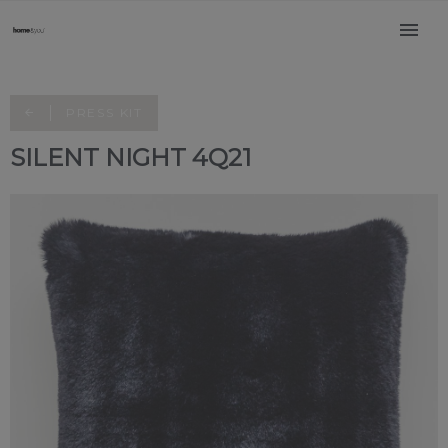
PRESS KIT
SILENT NIGHT 4Q21