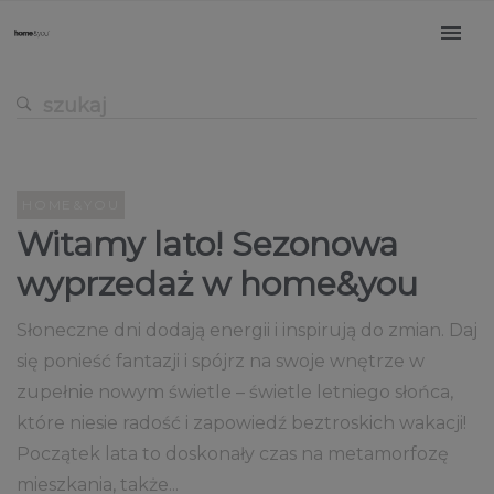
HOME&YOU
Witamy lato! Sezonowa
wyprzedaż w home&you
Słoneczne dni dodają energii i inspirują do zmian. Daj
się ponieść fantazji i spójrz na swoje wnętrze w
zupełnie nowym świetle – świetle letniego słońca,
które niesie radość i zapowiedź beztroskich wakacji!
Początek lata to doskonały czas na metamorfozę
mieszkania, także...