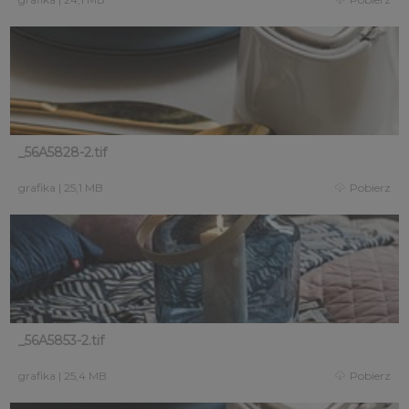
_56A5828-2.tif
grafika
|
25,1 MB
Pobierz
_56A5853-2.tif
grafika
|
25,4 MB
Pobierz