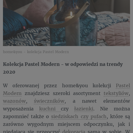
home&you - kolekcja Pastel Modern
Kolekcja Pastel Modern - w odpowiedzi na trendy
2020
W oferowanej przez home&you kolekcji
Pastel
Modern
znajdziesz szeroki asortyment
tekstyliów
,
wazonów
,
świeczników
, a nawet elementów
wyposażenia
kuchni
czy
łazienki
. Nie można
zapomnieć także o
siedziskach czy pufach
, które są
zarówno wygodnym miejscem odpoczynku, jak i
niedającą się przeoczyć
dekoracją
samą w sobie. W