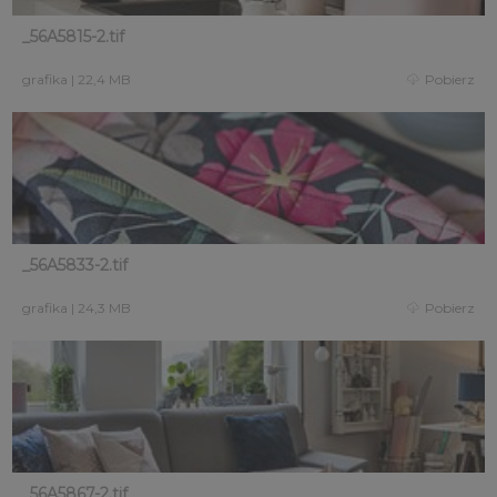
_56A5815-2.tif
grafika
|
22,4 MB
Pobierz
_56A5833-2.tif
grafika
|
24,3 MB
Pobierz
_56A5867-2.tif