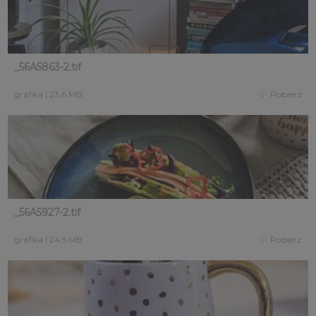
_56A5863-2.tif
grafika
|
23,6 MB
Pobierz
_56A5927-2.tif
grafika
|
24,5 MB
Pobierz