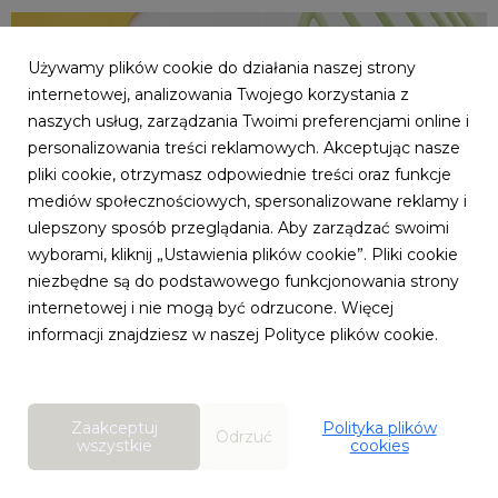
Używamy plików cookie do działania naszej strony
internetowej, analizowania Twojego korzystania z
naszych usług, zarządzania Twoimi preferencjami online i
personalizowania treści reklamowych. Akceptując nasze
pliki cookie, otrzymasz odpowiednie treści oraz funkcje
mediów społecznościowych, spersonalizowane reklamy i
ulepszony sposób przeglądania. Aby zarządzać swoimi
wyborami, kliknij „Ustawienia plików cookie”. Pliki cookie
niezbędne są do podstawowego funkcjonowania strony
internetowej i nie mogą być odrzucone. Więcej
HOME&YOU
informacji znajdziesz w naszej Polityce plików cookie.
Happy Colors! - radość w estetycznej formie
9 czerwca 2020
Coraz cieplejsze dni dodają energii i chęci do
Zaakceptuj
Polityka plików
wprowadzania zmian. Wykorzystaj to i odmień swój dom
Odrzuć
wszystkie
cookies
na bardziej nowoczesny i barwny. Znajdź przestrzeń dla
dodatków, które wprowadzą do Twojego mieszkania
czystą, młodzieńczą radość!