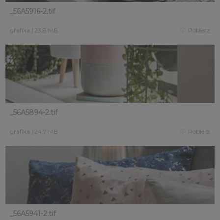
_56A5916-2.tif
grafika
|
23,8 MB
Pobierz
_56A5894-2.tif
grafika
|
24,7 MB
Pobierz
_56A5941-2.tif