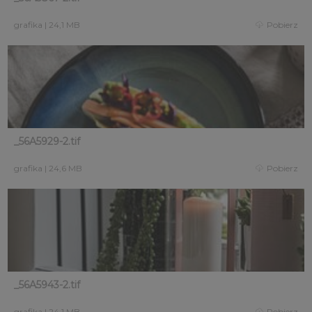
grafika
|
24,1 MB
Pobierz
_56A5929-2.tif
grafika
|
24,6 MB
Pobierz
_56A5943-2.tif
grafika
|
24,1 MB
Pobierz