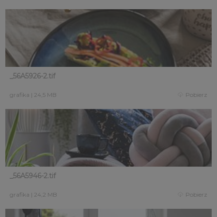
_56A5926-2.tif
grafika
|
24,5 MB
Pobierz
_56A5946-2.tif
grafika
|
24,2 MB
Pobierz