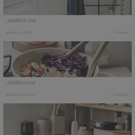
_56A5806-2.tif
grafika
|
24 MB
Pobierz
_56A5824-2.tif
grafika
|
24,5 MB
Pobierz