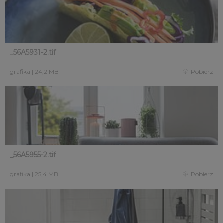
_56A5931-2.tif
grafika
|
24,2 MB
Pobierz
_56A5955-2.tif
grafika
|
25,4 MB
Pobierz