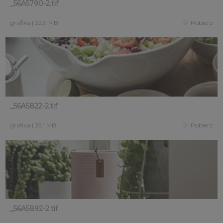
_56A5790-2.tif
grafika
|
22,9 MB
Pobierz
_56A5822-2.tif
grafika
|
25,1 MB
Pobierz
_56A5892-2.tif