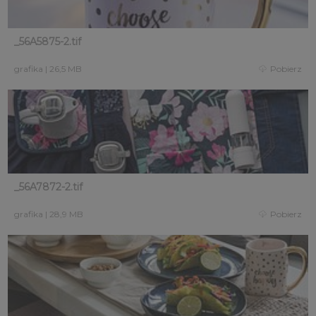
_56A5875-2.tif
grafika
|
26,5 MB
Pobierz
_56A7872-2.tif
grafika
|
28,9 MB
Pobierz