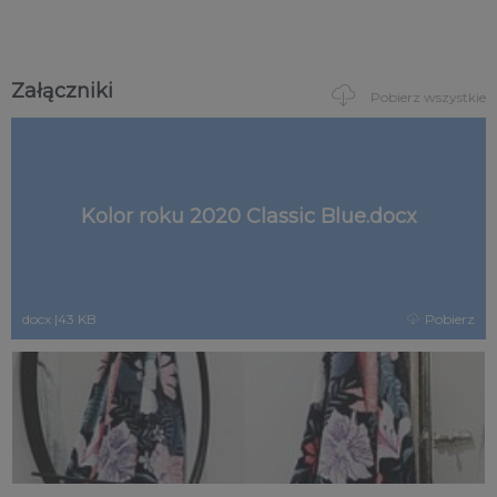
Załączniki
Pobierz wszystkie
Kolor roku 2020 Classic Blue.docx
docx
|
43 KB
Pobierz