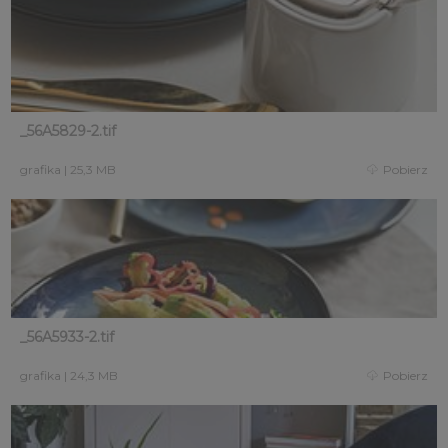
_56A5829-2.tif
grafika
|
25,3 MB
Pobierz
_56A5933-2.tif
grafika
|
24,3 MB
Pobierz