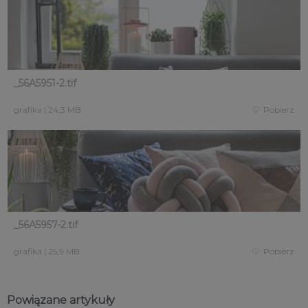
_56A5951-2.tif
grafika
|
24,3 MB
Pobierz
_56A5957-2.tif
grafika
|
25,9 MB
Pobierz
Powiązane artykuły