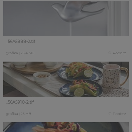
_56A5888-2.tif
grafika
|
25,4 MB
Pobierz
_56A5910-2.tif
grafika
|
25 MB
Pobierz