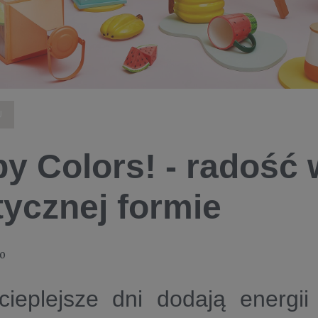
U
y Colors! - radość 
tycznej formie
20
cieplejsze dni dodają energii