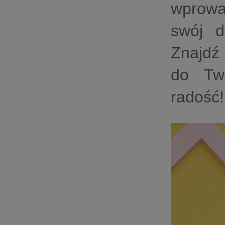
wprowa
swój d
Znajdź 
do Two
radość!