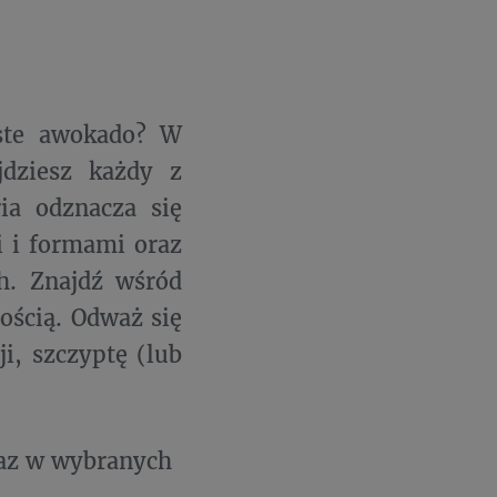
iste awokado? W
dziesz każdy z
ia odznacza się
 i formami oraz
h. Znajdź wśród
ością. Odważ się
i, szczyptę (lub
az w wybranych