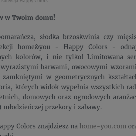
 kolekcja Happy Colors
rw w Twoim domu!
pomarańcza, słodka brzoskwinia czy mięs
ekcji home&you - Happy Colors - odnaj
ych kolorów, i nie tylko! Limitowana ser
 wyrazistymi barwami, owocowymi wzorami
 zamkniętymi w geometrycznych kształtac
oria, których widok wypełnia wszystkich rad
etnich, domowych oraz ogrodowych aranżacj
!) młodzieńczej przekory i zabawy.
appy Colors znajdziesz na
home-you.com
or