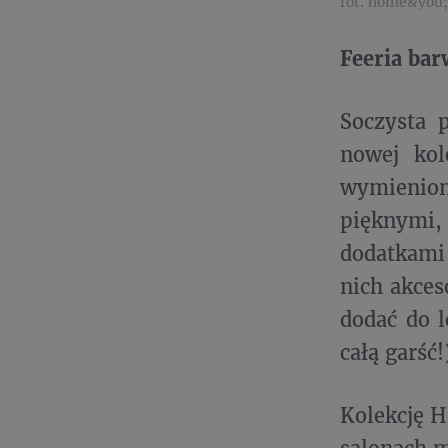
fot. home&you;
Feeria ba
Soczysta 
nowej kol
wymienion
pięknymi,
dodatkami
nich akces
dodać do l
całą garść
Kolekcję H