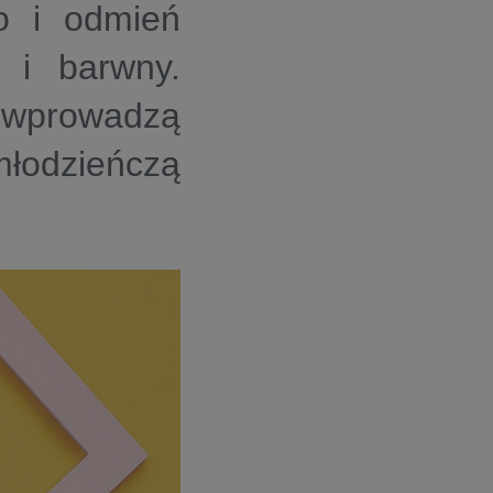
o i odmień
 i barwny.
e wprowadzą
łodzieńczą