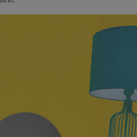
arki.