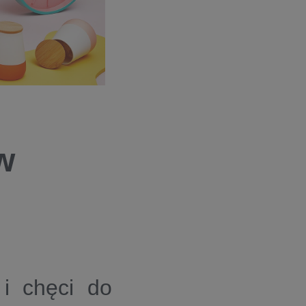
w
 i chęci do