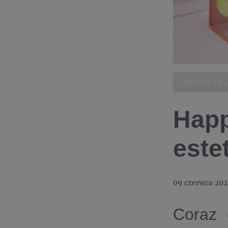
HOME&YO
Happ
este
09 czerwca 20
Coraz 