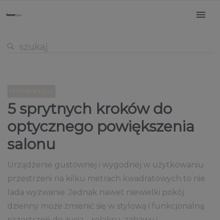
HOME&YOU
5 sprytnych kroków do
optycznego powiększenia
salonu
Urządzenie gustownej i wygodnej w użytkowaniu
przestrzeni na kilku metrach kwadratowych to nie
lada wyzwanie. Jednak nawet niewielki pokój
dzienny może zmienić się w stylową i funkcjonalną
przestrzeń do życia – relaksu, zabawy i