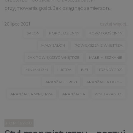
przyjmowania gości. Jak osiągnąć zamierzon...
26 lipca 2021
czytaj więcej...
SALON
POKÓJ DZIENNY
POKÓJ GOŚCINNY
MAŁY SALON
POWIĘKSZENIE WNĘTRZA
JAK POWIĘKSZYĆ WNĘTRZE
MAŁE MIESZKANIE
MINIMALIZM
LUSTRA
BIEL
TRENDY 2021
ARANŻACJE 2021
ARANŻACJA DOMU
ARANŻACJA WNĘTRZA
ARANŻACJA
WNĘTRZA 2021
HOME&YOU