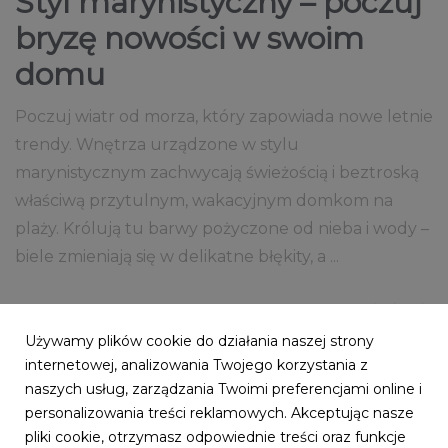
Styl marynistyczny – poczuj
bryzę nowości w swoim
domu
Poczuj wiatr od morza, który zapowiada nowe letnie
trendy. Wnętrza urządzone w stylu
marynistycznym zachwycają świeżością i beztroską
właściwą przytulnym, wakacyjnym domkom na
plaży. Królują tu barwy pożyczone od nieba i wody –
biele zmieniają się w delikatne błękity, a ...
12 maja 2021
czytaj więcej...
Używamy plików cookie do działania naszej strony
STYL MARYNISTYCZNY
STYL MORSKI
BŁĘKIT
internetowej, analizowania Twojego korzystania z
NIEBIESKI
DREWNO
2021
NOWOŚCI
naszych usług, zarządzania Twoimi preferencjami online i
personalizowania treści reklamowych. Akceptując nasze
NOWOŚCI 2021
ARANŻACJA WNĘTRZA
pliki cookie, otrzymasz odpowiednie treści oraz funkcje