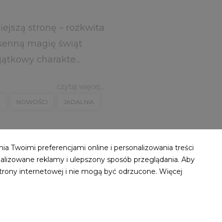
iejszą stronę – rozkwita
osenną magię świąt
ątkowy charakte...
czytaj więcej...
O
NOWOŚCI
JADALNIA
ia Twoimi preferencjami online i personalizowania treści
alizowane reklamy i ulepszony sposób przeglądania. Aby
strony internetowej i nie mogą być odrzucone. Więcej