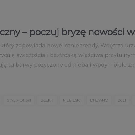
yczny – poczuj bryzę nowości
 który zapowiada nowe letnie trendy. Wnętrza urz
cają świeżością i beztroską właściwą przytuln
ją tu barwy pożyczone od nieba i wody – biele zm
STYL MORSKI
BŁĘKIT
NIEBIESKI
DREWNO
2021