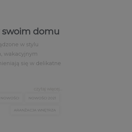
 w swoim domu
ądzone w stylu
ym, wakacyjnym
ieniają się w delikatne
czytaj więcej...
NOWOŚCI
NOWOŚCI 2021
ARANŻACJA WNĘTRZA