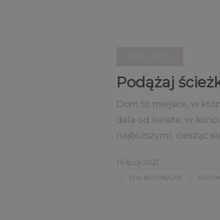
HOME&YOU
Podążaj ścieżk
Dom to miejsce, w któr
dala od świata, w końc
najbliższymi, ciesząc si
14 lipca 2021
STYL RUSTYKALNY
RUSTY