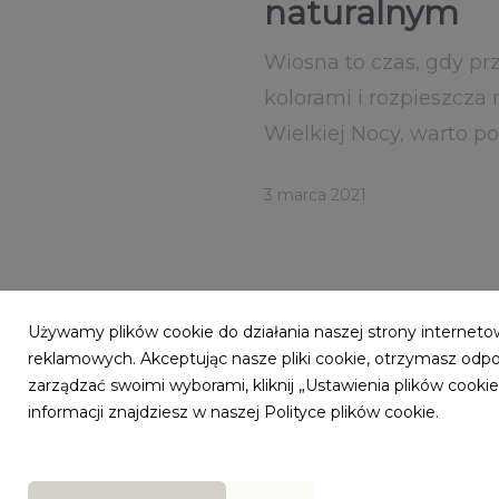
naturalnym
Wiosna to czas, gdy prz
kolorami i rozpieszcza
Wielkiej Nocy, warto p
3 marca 2021
Używamy plików cookie do działania naszej strony internetow
reklamowych. Akceptując nasze pliki cookie, otrzymasz odp
zarządzać swoimi wyborami, kliknij „Ustawienia plików cook
informacji znajdziesz w naszej Polityce plików cookie.
Powered by