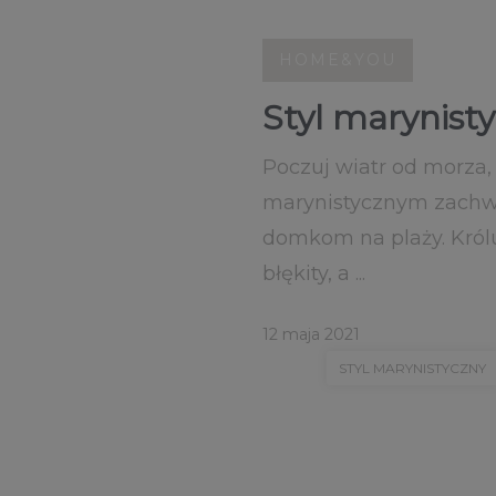
HOME&YOU
Styl marynist
Poczuj wiatr od morza,
marynistycznym zachwy
domkom na plaży. Królu
błękity, a ...
12 maja 2021
STYL MARYNISTYCZNY