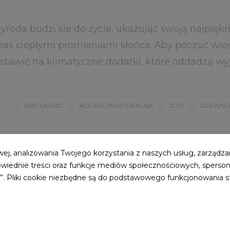
yroda budzi się do życia, ukazując swoją najpiękn
 nas ciepłymi promieniami słońca. Aby poczuć wi
ostawić na klimatyczne dodatki, które oddadzą wyj
WIELKANOC
KOLEKCJANATURALNA
2021
DREWN
ej, analizowania Twojego korzystania z naszych usług, zarządzan
owiednie treści oraz funkcje mediów społecznościowych, sperson
ie”. Pliki cookie niezbędne są do podstawowego funkcjonowania 
Polityka prywatności