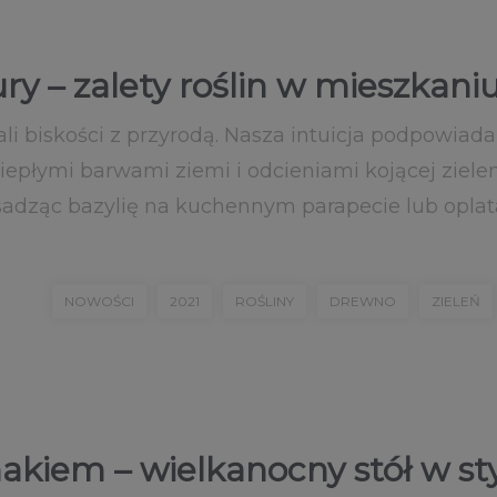
y – zalety roślin w mieszkani
i biskości z przyrodą. Nasza intuicja podpowiada,
ciepłymi barwami ziemi i odcieniami kojącej ziele
adząc bazylię na kuchennym parapecie lub oplatają
NOWOŚCI
2021
ROŚLINY
DREWNO
ZIELEŃ
akiem – wielkanocny stół w st