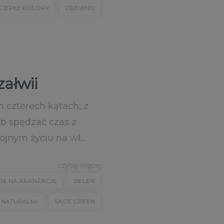
CIEPŁE KOLORY
DREWNO
załwii
h czterech kątach, z
ub spędzać czas z
ojnym życiu na wł...
czytaj więcej...
SŁ NA ARANŻACJĘ
ZIELEŃ
L NATURALNY
SAGE GREEN