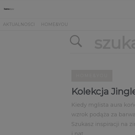
AKTUALNOŚCI
HOME&YOU
HOME&YOU
Kolekcja Jingl
Kiedy mglista aura ko
wzrok podąża za barwa
Szukasz inspiracji na
i nat...