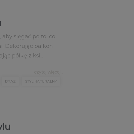
u
 aby sięgać po to, co
ni. Dekorując balkon
c półkę z ksi...
czytaj więcej...
BRĄZ
STYL NATURALNY
ylu