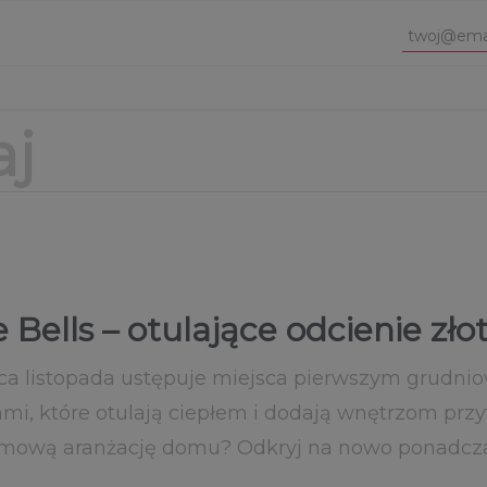
e Bells – otulające odcienie zło
ńca listopada ustępuje miejsca pierwszym grudn
mi, które otulają ciepłem i dodają wnętrzom prz
 zimową aranżację domu? Odkryj na nowo ponadcz