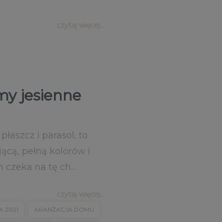
czytaj więcej...
my jesienne
łaszcz i parasol, to
ącą, pełną kolorów i
czeka na tę ch...
czytaj więcej...
 2021
ARANŻACJA DOMU