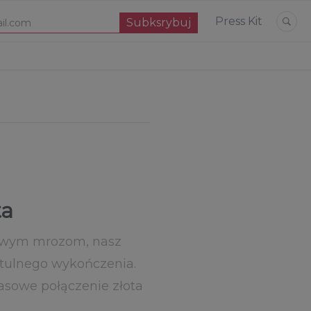
Press Kit
ta
iowym mrozom, nasz
ytulnego wykończenia.
asowe połączenie złota