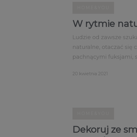
HOME&YOU
W rytmie natur
Ludzie od zawsze szukal
naturalne, otaczać się 
pachnącymi fuksjami, s
20 kwietnia 2021
HOME&YOU
Dekoruj ze sm