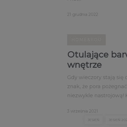
21 grudnia 2022
HOME&YOU
Otulające barw
wnętrze
Gdy wieczory stają się 
znak, że pora pożegnać
niezwykle nastrojową! 
3 września 2021
JESIEŃ
JESIEŃ 20