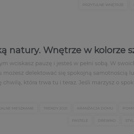
PRZYTULNE WNĘTRZE
ą natury. Wnętrze w kolorze s
ym wciskasz pauzę i jesteś w pełni sobą. W swoic
u możesz delektować się spokojną samotnością l
ę chwilą, która trwa tu i teraz. Jeśli marzysz o spok
KALNE MIESZKANIE
TRENDY 2021
ARANŻACJA DOMU
POMY
PASTELE
DREWNO
STY