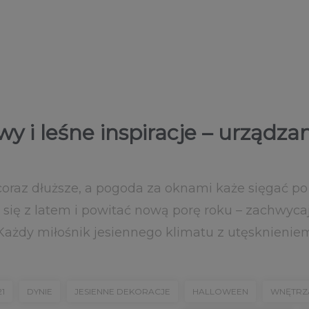
y i leśne inspiracje – urządza
coraz dłuższe, a pogoda za oknami każe sięgać po p
 się z latem i powitać nową porę roku – zachwycaj
Każdy miłośnik jesiennego klimatu z utęsknieniem 
21
DYNIE
JESIENNE DEKORACJE
HALLOWEEN
WNĘTRZA