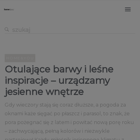
HOME&YOU
Otulające barwy i leśne
inspiracje – urządzamy
jesienne wnętrze
Gdy wieczory stają się coraz dłuższe, a pogoda za
oknami każe sięgać po płaszcz i parasol, to znak, że
pora pożegnać się z latem i powitać nową porę roku
– zachwycającą, pełną kolorów i niezwykle
nastrojową! Każdy miłośnik jesiennego klimatu z