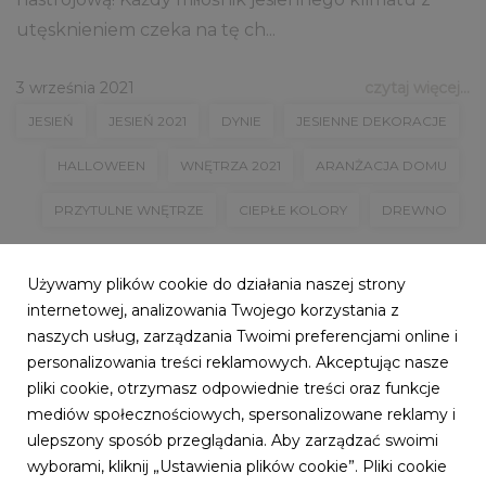
utęsknieniem czeka na tę ch...
3 września 2021
czytaj więcej...
JESIEŃ
JESIEŃ 2021
DYNIE
JESIENNE DEKORACJE
HALLOWEEN
WNĘTRZA 2021
ARANŻACJA DOMU
PRZYTULNE WNĘTRZE
CIEPŁE KOLORY
DREWNO
Używamy plików cookie do działania naszej strony
internetowej, analizowania Twojego korzystania z
naszych usług, zarządzania Twoimi preferencjami online i
personalizowania treści reklamowych. Akceptując nasze
pliki cookie, otrzymasz odpowiednie treści oraz funkcje
mediów społecznościowych, spersonalizowane reklamy i
ulepszony sposób przeglądania. Aby zarządzać swoimi
wyborami, kliknij „Ustawienia plików cookie”. Pliki cookie