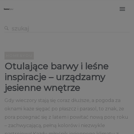
HOME&YOU
Otulające barwy i leśne
inspiracje – urządzamy
jesienne wnętrze
Gdy wieczory stają się coraz dłuższe, a pogoda za
oknami każe sięgać po płaszcz i parasol, to znak, że
pora pożegnać się z latem i powitać nową porę roku
– zachwycającą, pełną kolorów i niezwykle
nastrojową! Każdy miłośnik jesiennego klimatu z